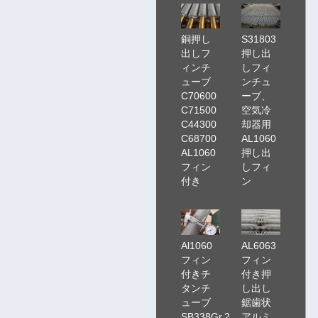
銅押し
S31803
出しフ
押し出
ィンチ
しフィ
ューブ
ンチュ
C70600
ーブ、
C71500
空気冷
C44300
却器用
C68700
AL1060
AL1060
押し出
フィン
しフィ
付き
ン
Al1060
AL6063
フィン
フィン
付きチ
付き押
タンチ
し出し
ューブ
鋸歯状
SB338Gr.2
アルミ