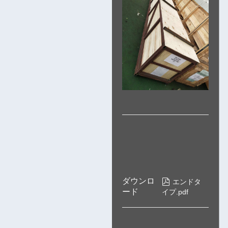
ダウンロ

エンドタ
ード
イプ.pdf