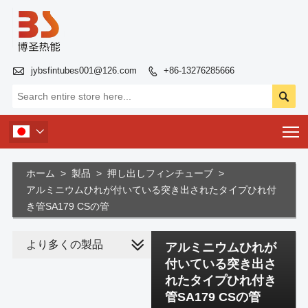

jybsfintubes001@126.com
+86-13276285666


T

ホーム
>
製品
>
押し出しフィンチューブ
>
アルミニウムひれが付いている突き出されたタイプひれ付
き管SA179 CSの管
より多くの製品
アルミニウムひれが
付いている突き出さ
れたタイプひれ付き
管SA179 CSの管