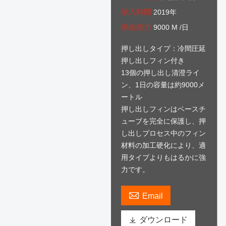
納入時間
2019年
供給能力
9000 M /日
押し出しタイプ：冷間圧延
押し出しフィン付き
13個の押し出し清澄ライ
ン、1日の容量は約9000メ
ートル
押し出しフィンはベースチ
ューブを完全に保護し、押
し出しプロセス中のフィン
材料の加工硬化により、適
用タイプよりもはるかに強
力です。

Email

ダウンロード