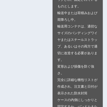
ものとします。
輸送中または荷積みおよび
荷降ろし中。
輸送用コンテナは、適切な
サイズのバンディングワイ
ヤまたはスチールストラッ
プ、あるいはその両方で適
切に改造する必要がありま
す。
変形および損傷を防ぐ強
さ。
完全に詳細な梱包リストが
作成され、注文書と日付が
表示された防水封筒
ケースの内側にしっかりと
固定するか、バンドルまた