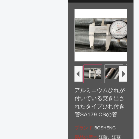
アルミニウムひれが
付いている突き出さ
れたタイプひれ付き
管SA179 CSの管
ブランド
BOSHENG
製品の産地
江陰、江蘇