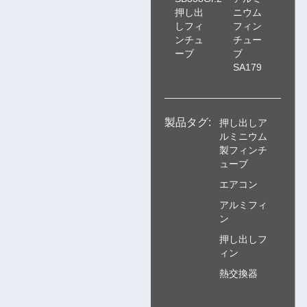
押し出
ニウム
しフィ
フィン
ンチュ
チュー
ーブ
ブ
SA179
製品タグ:
押し出しア
ルミニウム
製フィンチ
ューブ
エアコン
アルミフィ
ン
押し出しフ
ィン
熱交換器