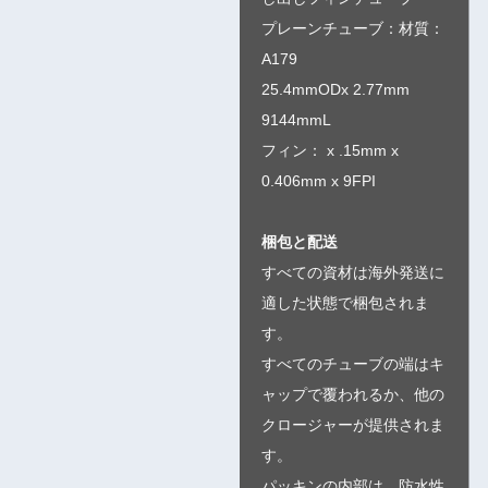
プレーンチューブ：材質：
A179
25.4mmODx 2.77mm
9144mmL
フィン： x .15mm x
0.406mm x 9FPI
梱包と配送
すべての資材は海外発送に
適した状態で梱包されま
す。
すべてのチューブの端はキ
ャップで覆われるか、他の
クロージャーが提供されま
す。
パッキンの内部は、防水性