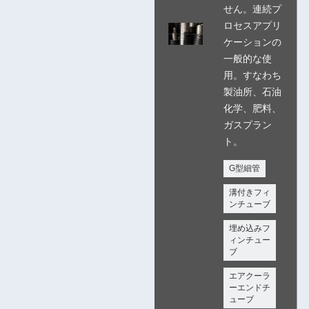
せん。連続プ
ロセスアプリ
ケーションの
一般的な使
用。すなわち
製油所、石油
化学、肥料、
ガスプラン
ト。
G型細管
溝付きフィ
ンチューブ
埋め込みフ
ィンチュー
ブ
エアクーラ
ーエンドチ
ューブ