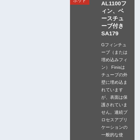
ホット
AL1100フ
ィン、ベ
ースチュ
ーブ付き
SA179
Gフィンチュ
ーブ（または
埋め込みフィ
ン） Finisは
チューブの外
壁に埋め込ま
れています
が、表面は保
護されていま
せん。連続プ
ロセスアプリ
ケーションの
一般的な使