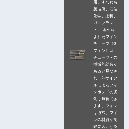
用。すなわち
製油所、石油
化学、肥料、
ガスプラン
ト。 埋め込
まれたフィン
チューブ（G
フィン）は、
チューブへの
機械的結合が
あると見なさ
れ、熱サイク
ルによるフィ
ンボンドの劣
化は無視でき
ます。フィン
は通常、フィ
ンの材質が制
限要因となる