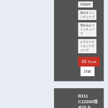
G型細管
溝付きフィ
ンチューブ
埋め込みフ
ィンチュー
ブ
エアクーラ
ーエンドチ
ューブ

Email
詳細
B111
C12200埋
め込み