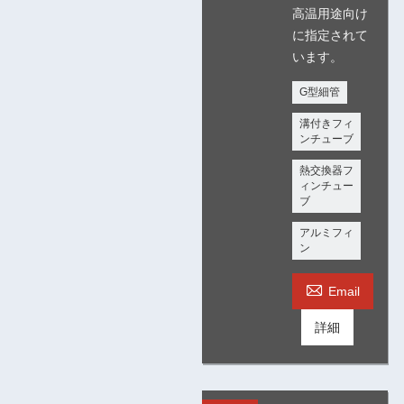
高温用途向け
に指定されて
います。
G型細管
溝付きフィ
ンチューブ
熱交換器フ
ィンチュー
ブ
アルミフィ
ン

Email
詳細