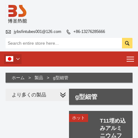

jybsfintubes001@126.com
+86-13276285666


T

ホーム
>
製品
>
g型細管
より多くの製品
g型細管
ホット
T11埋め込
みアルミ
ニウムフ