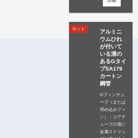
詳細
ホット
アルミニ
ウムひれ
が付いて
いる溝の
あるGタイ
プSA179
カートン
鋼管
Gフィンチュ
ーブ（または
埋め込みフィ
ン）：コアチ
ューブの溝に
金属ストリッ