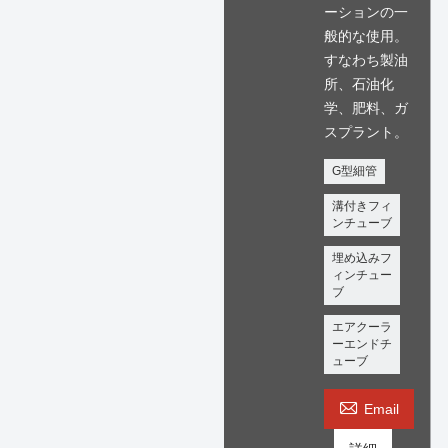
ーションの一
般的な使用。
すなわち製油
所、石油化
学、肥料、ガ
スプラント。
G型細管
溝付きフィ
ンチューブ
埋め込みフ
ィンチュー
ブ
エアクーラ
ーエンドチ
ューブ

Email