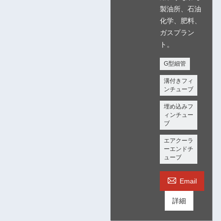
製油所、石油
化学、肥料、
ガスプラン
ト。
G型細管
溝付きフィ
ンチューブ
埋め込みフ
ィンチュー
ブ
エアクーラ
ーエンドチ
ューブ

Email
詳細