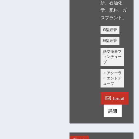
所、石油化
学、肥料、ガ
スプラント。
G型細管
G型細管
熱交換器フ
ィンチュー
ブ
エアクーラ
ーエンドチ
ューブ

Email
詳細