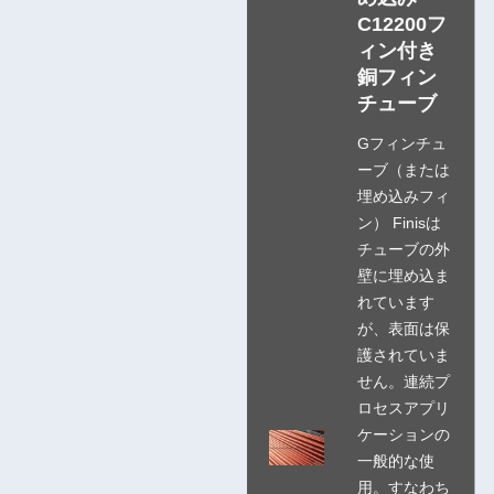
C12200フ
ィン付き
銅フィン
チューブ
Gフィンチュ
ーブ（または
埋め込みフィ
ン） Finisは
チューブの外
壁に埋め込ま
れています
が、表面は保
護されていま
せん。連続プ
ロセスアプリ
ケーションの
一般的な使
用。すなわち