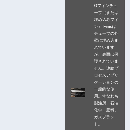
Gフィンチュ
ーブ（または
埋め込みフィ
ン） Finisは
チューブの外
壁に埋め込ま
れています
が、表面は保
護されていま
せん。連続プ
ロセスアプリ
ケーションの
一般的な使
用。すなわち
製油所、石油
化学、肥料、
ガスプラン
ト。