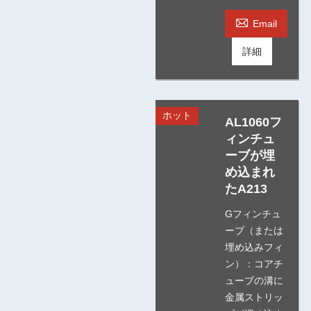

Email
詳細
ホット
AL1060フ
ィンチュ
ーブが埋
め込まれ
たA213
Gフィンチュ
ーブ（または
埋め込みフィ
ン）：コアチ
ューブの溝に
金属ストリッ