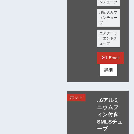
ンチューブ
埋め込みフ
ィンチュー
ブ
エアクーラ
ーエンドチ
ューブ

Email
詳細
ホット
..6アルミ
ニウムフ
ィン付き
SMLSチュ
ーブ