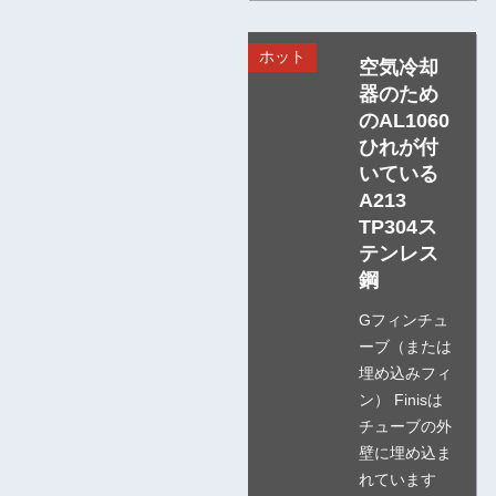
ホット
空気冷却
器のため
のAL1060
ひれが付
いている
A213
TP304ス
テンレス
鋼
Gフィンチュ
ーブ（または
埋め込みフィ
ン） Finisは
チューブの外
壁に埋め込ま
れています