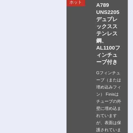
ホット
A789
UNS2205
デュプレ
ックスス
テンレス
鋼、
AL1100フ
ィンチュ
ーブ付き
Gフィンチュ
ーブ（または
埋め込みフィ
ン） Finisは
チューブの外
壁に埋め込ま
れています
が、表面は保
護されていま