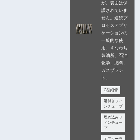
が、表面は保
護されていま
せん。連続プ
ロセスアプリ
ケーションの
一般的な使
用。すなわち
製油所、石油
化学、肥料、
ガスプラン
ト。
G型細管
溝付きフィ
ンチューブ
埋め込みフ
ィンチュー
ブ
エアクーラ