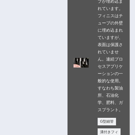
プが埋め込ま
れています。
フィニスはチ
ューブの外壁
に埋め込まれ
ていますが、
表面は保護さ
れていませ
ん。連続プロ
セスアプリケ
ーションの一
般的な使用。
すなわち製油
所、石油化
学、肥料、ガ
スプラント。
G型細管
溝付きフィ