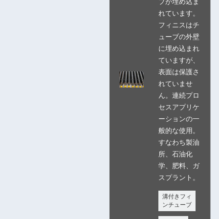
プが埋め込ま
れています。
フィニスはチ
ューブの外壁
に埋め込まれ
ていますが、
表面は保護さ
れていませ
ん。連続プロ
セスアプリケ
ーションの一
般的な使用。
すなわち製油
所、石油化
学、肥料、ガ
スプラント。
溝付きフィ
ンチューブ