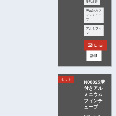
G型細管
埋め込みフ
ィンチュー
ブ
アルミフィ
ン

Email
詳細
ホット
N08825溝
付きアル
ミニウム
フィンチ
ューブ