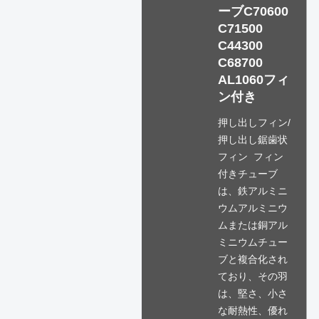
ーブC70600
C71500
C44300
C68700
AL1060フィ
ン付き
押し出しフィン/
押し出し鋸歯状
フィン フィン
付きチューブ
は、鉄アルミニ
ウムアルミニウ
ムまたは銅アル
ミニウムチュー
ブと複合化され
ており、その羽
は、堅さ、小さ
な耐熱性、優れ