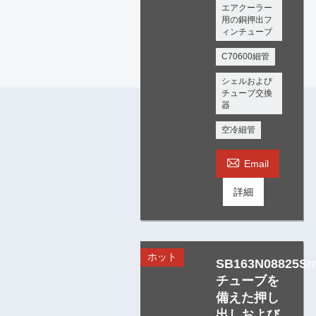
エアクーラー
用の銅押出フ
ィンチューブ
C70600細管
シェルおよび
チューブ交換
器
空冷細管

Email
詳細
ホット
SB163N08825Sm
チューブを
備えた押し
出しおよび